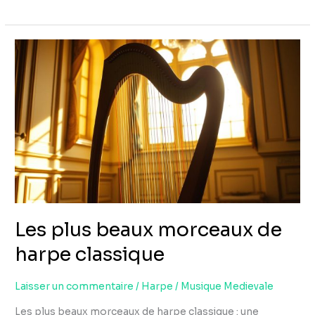
Les
plus
beaux
morceaux
de
harpe
classique
Les plus beaux morceaux de
harpe classique
Laisser un commentaire
/
Harpe
/
Musique Medievale
Les plus beaux morceaux de harpe classique : une