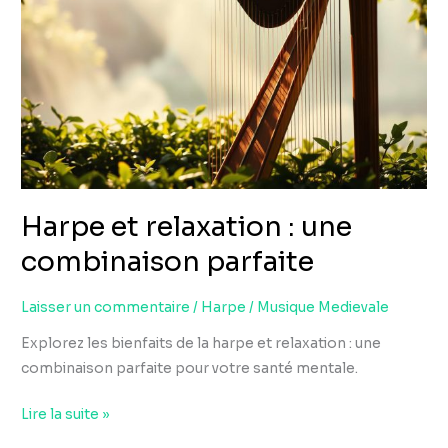
relaxation
:
une
combinaison
parfaite
Harpe et relaxation : une
combinaison parfaite
Laisser un commentaire
/
Harpe
/
Musique Medievale
Explorez les bienfaits de la harpe et relaxation : une
combinaison parfaite pour votre santé mentale.
Lire la suite »