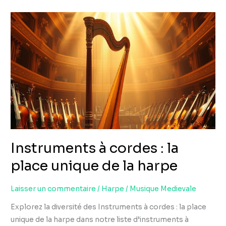
Instruments
à
cordes
:
la
place
unique
de
la
harpe
Instruments à cordes : la
place unique de la harpe
Laisser un commentaire
/
Harpe
/
Musique Medievale
Explorez la diversité des Instruments à cordes : la place
unique de la harpe dans notre liste d’instruments à