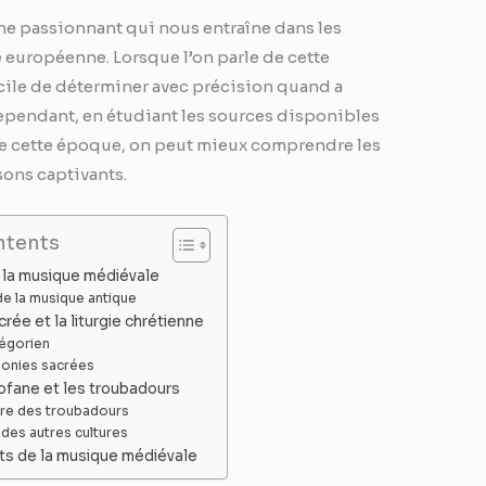
e passionnant qui nous entraîne dans les
e européenne. Lorsque l’on parle de cette
ficile de déterminer avec précision quand a
pendant, en étudiant les sources disponibles
 de cette époque, on peut mieux comprendre les
sons captivants.
ntents
 la musique médiévale
 de la musique antique
rée et la liturgie chrétienne
régorien
honies sacrées
ofane et les troubadours
ire des troubadours
e des autres cultures
ts de la musique médiévale