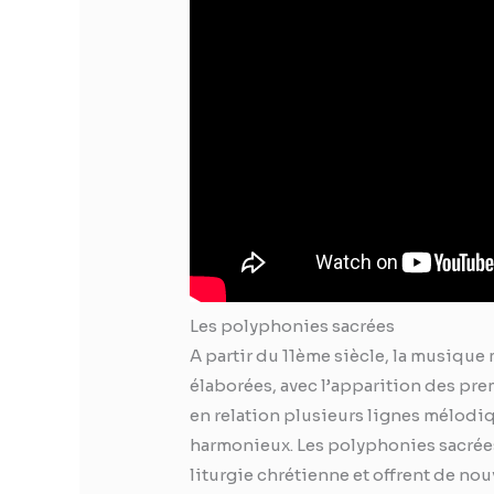
Les polyphonies sacrées
A partir du 11ème siècle, la musique
élaborées, avec l’apparition des pr
en relation plusieurs lignes mélodi
harmonieux. Les polyphonies sacrées
liturgie chrétienne et offrent de nou