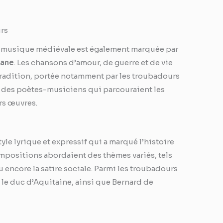
urs
la musique médiévale est également marquée par
fane
. Les chansons d’amour, de guerre et de vie
radition, portée notamment par les troubadours
nt des poètes-musiciens qui parcouraient les
urs œuvres.
le lyrique et expressif qui a marqué l’histoire
positions abordaient des thèmes variés, tels
u encore la satire sociale. Parmi les troubadours
, le duc d’Aquitaine, ainsi que Bernard de