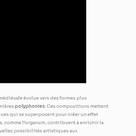
 médiévale évolue vers des formes plus
emières
polyphonies
. Ces compositions mettent
ques qui se superposent pour créer un effet
, comme l’organum, contribuent à enrichir la
velles possibilités artistiques aux