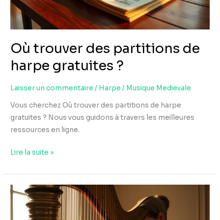
?
Où trouver des partitions de
harpe gratuites ?
Laisser un commentaire
/
Harpe
/
Musique Medievale
Vous cherchez Où trouver des partitions de harpe
gratuites ? Nous vous guidons à travers les meilleures
ressources en ligne.
Lire la suite »
Comment
bien
entretenir