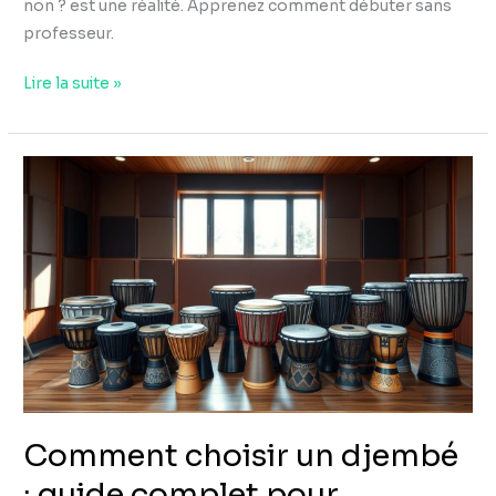
non ? est une réalité. Apprenez comment débuter sans
professeur.
Lire la suite »
Comment
choisir
un
djembé
:
guide
complet
pour
débutants
Comment choisir un djembé
: guide complet pour