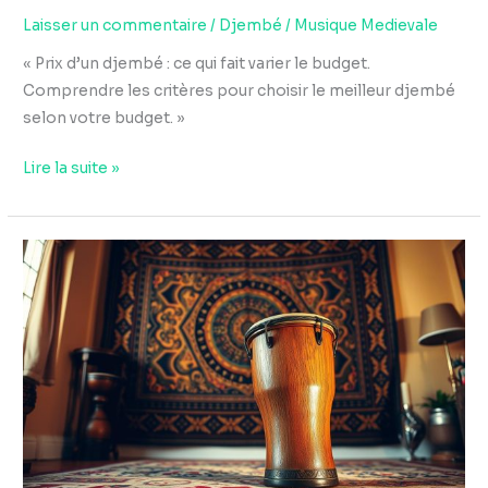
Laisser un commentaire
/
Djembé
/
Musique Medievale
« Prix d’un djembé : ce qui fait varier le budget.
Comprendre les critères pour choisir le meilleur djembé
selon votre budget. »
Lire la suite »
Quel
djembé
choisir
:
12,
14
ou
16
pouces,