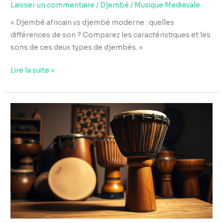
Laisser un commentaire
/
Djembé
/
Musique Medievale
« Djembé africain vs djembé moderne : quelles
différences de son ? Comparez les caractéristiques et les
sons de ces deux types de djembés. »
Lire la suite »
Bois
de
djembé
:
iroko,
lenke
et
autres
essences,
avantages