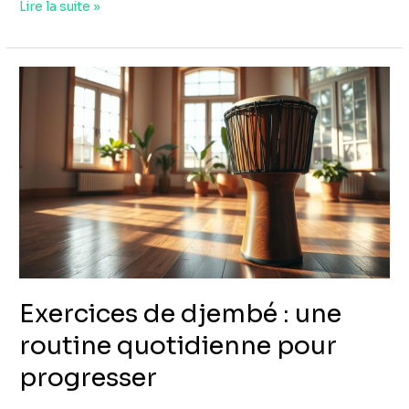
Lire la suite »
Exercices
de
djembé
:
une
routine
quotidienne
pour
progresser
Exercices de djembé : une
routine quotidienne pour
progresser