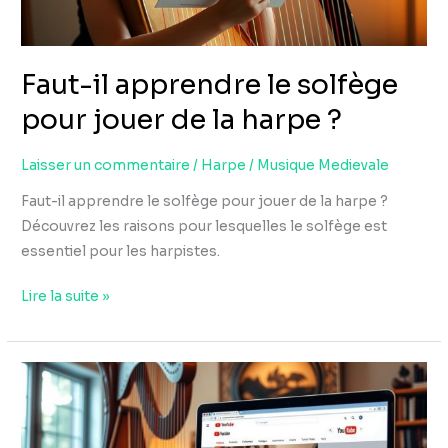
de
la
harpe
Faut-il apprendre le solfège
?
pour jouer de la harpe ?
Laisser un commentaire
/
Harpe
/
Musique Medievale
Faut-il apprendre le solfège pour jouer de la harpe ?
Découvrez les raisons pour lesquelles le solfège est
essentiel pour les harpistes.
Lire la suite »
Top
5
des