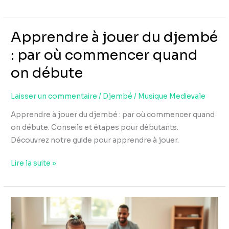
Apprendre à jouer du djembé
Apprendre
à
: par où commencer quand
jouer
on débute
du
djembé
Laisser un commentaire
/
Djembé
/
Musique Medievale
:
par
Apprendre à jouer du djembé : par où commencer quand
où
on débute. Conseils et étapes pour débutants.
commencer
Découvrez notre guide pour apprendre à jouer.
quand
on
Lire la suite »
débute
Djembé
pour
enfant