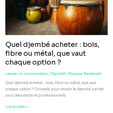
bois,
fibre
ou
métal,
que
vaut
Quel djembé acheter : bois,
chaque
option
fibre ou métal, que vaut
?
chaque option ?
Laisser un commentaire
/
Djembé
/
Musique Medievale
Quel djembé acheter : bois, fibre ou métal, que vaut
chaque option ? Conseils pour choisir le djembé parfait
pour débutants et professionnels.
Lire la suite »