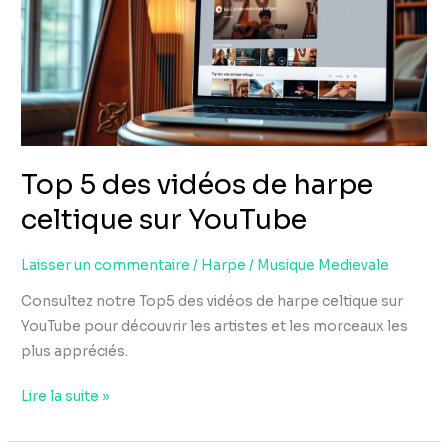
vidéos
de
harpe
celtique
sur
YouTube
Top 5 des vidéos de harpe
celtique sur YouTube
Laisser un commentaire
/
Harpe
/
Musique Medievale
Consultez notre Top5 des vidéos de harpe celtique sur
YouTube pour découvrir les artistes et les morceaux les
plus appréciés.
Lire la suite »