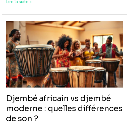
Lire la suite »
Djembé
africain
vs
djembé
moderne
:
quelles
différences
de
son
Djembé africain vs djembé
?
moderne : quelles différences
de son ?