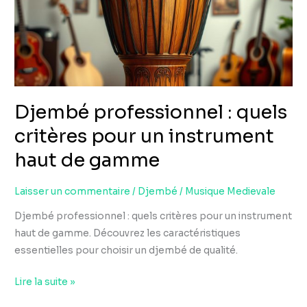
critères
pour
un
instrument
haut
de
Djembé professionnel : quels
gamme
critères pour un instrument
haut de gamme
Laisser un commentaire
/
Djembé
/
Musique Medievale
Djembé professionnel : quels critères pour un instrument
haut de gamme. Découvrez les caractéristiques
essentielles pour choisir un djembé de qualité.
Lire la suite »