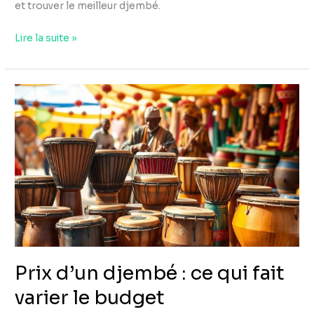
et trouver le meilleur djembé.
Lire la suite »
Prix
d’un
djembé
:
ce
qui
fait
varier
le
budget
Prix d’un djembé : ce qui fait
varier le budget