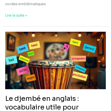
cordes emblématiques.
Lire la suite »
Le
djembé
en
anglais
:
vocabulaire
utile
pour
musiciens
Le djembé en anglais :
vocabulaire utile pour