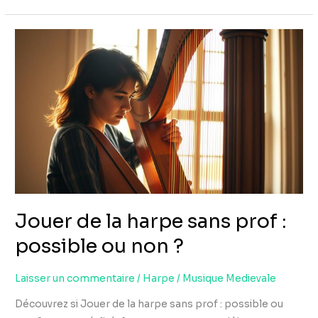
Jouer
de
la
harpe
sans
prof
:
possible
ou
non
Jouer de la harpe sans prof :
?
possible ou non ?
Laisser un commentaire
/
Harpe
/
Musique Medievale
Découvrez si Jouer de la harpe sans prof : possible ou