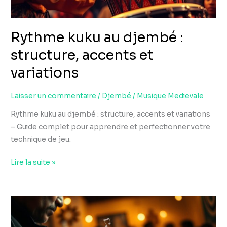
variations
Rythme kuku au djembé :
structure, accents et
variations
Laisser un commentaire
/
Djembé
/
Musique Medievale
Rythme kuku au djembé : structure, accents et variations
– Guide complet pour apprendre et perfectionner votre
technique de jeu.
Lire la suite »
Rythme
de
djembé