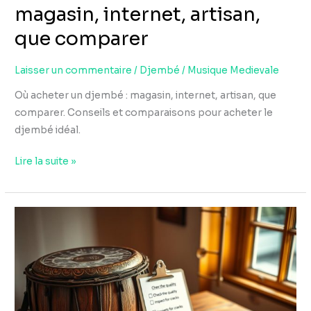
magasin, internet, artisan,
que comparer
Laisser un commentaire
/
Djembé
/
Musique Medievale
Où acheter un djembé : magasin, internet, artisan, que
comparer. Conseils et comparaisons pour acheter le
djembé idéal.
Lire la suite »
Djembé
d’occasion
:
10
points
à