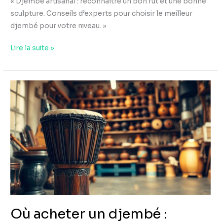
« Djembé artisanal : reconnaître un bon fût et une bonne
sculpture. Conseils d’experts pour choisir le meilleur
djembé pour votre niveau. »
Lire la suite »
Où
acheter
un
djembé
:
magasin,
internet,
artisan,
que
comparer
Où acheter un djembé :