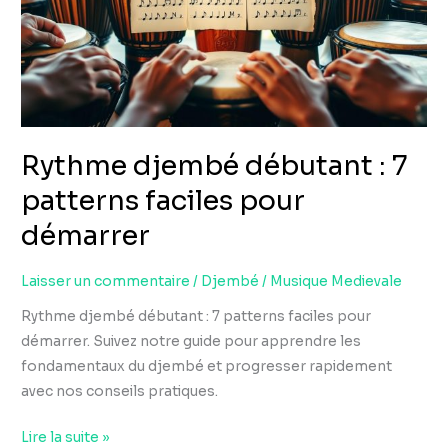
7
patterns
faciles
pour
démarrer
Rythme djembé débutant : 7
patterns faciles pour
démarrer
Laisser un commentaire
/
Djembé
/
Musique Medievale
Rythme djembé débutant : 7 patterns faciles pour
démarrer. Suivez notre guide pour apprendre les
fondamentaux du djembé et progresser rapidement
avec nos conseils pratiques.
Lire la suite »