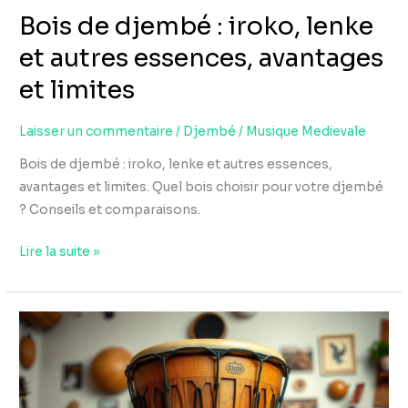
Bois de djembé : iroko, lenke
et
limites
et autres essences, avantages
et limites
Laisser un commentaire
/
Djembé
/
Musique Medievale
Bois de djembé : iroko, lenke et autres essences,
avantages et limites. Quel bois choisir pour votre djembé
? Conseils et comparaisons.
Lire la suite »
Djembé
professionnel
:
quels