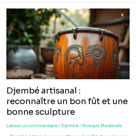
Djembé
artisanal
:
reconnaître
un
bon
fût
et
une
bonne
Djembé artisanal :
sculpture
reconnaître un bon fût et une
bonne sculpture
Laisser un commentaire
/
Djembé
/
Musique Medievale