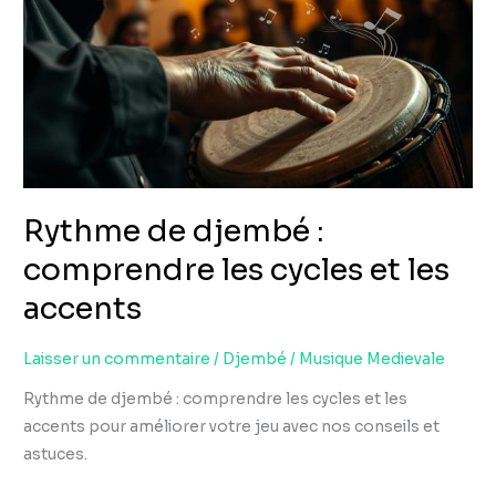
:
comprendre
les
cycles
et
les
accents
Rythme de djembé :
comprendre les cycles et les
accents
Laisser un commentaire
/
Djembé
/
Musique Medievale
Rythme de djembé : comprendre les cycles et les
accents pour améliorer votre jeu avec nos conseils et
astuces.