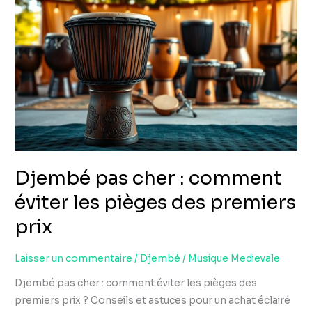
pas
cher
:
comment
éviter
les
pièges
des
premiers
Djembé pas cher : comment
prix
éviter les pièges des premiers
prix
Laisser un commentaire
/
Djembé
/
Musique Medievale
Djembé pas cher : comment éviter les pièges des
premiers prix ? Conseils et astuces pour un achat éclairé