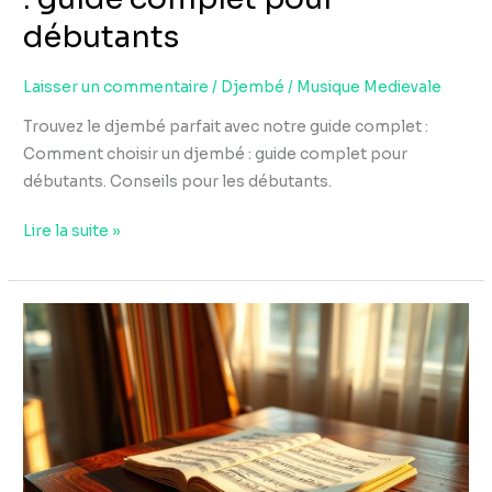
débutants
Laisser un commentaire
/
Djembé
/
Musique Medievale
Trouvez le djembé parfait avec notre guide complet :
Comment choisir un djembé : guide complet pour
débutants. Conseils pour les débutants.
Lire la suite »
Où
trouver
des
partitions
de
harpe
gratuites