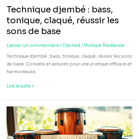
Technique djembé : bass,
base
tonique, claqué, réussir les
sons de base
Laisser un commentaire
/
Djembé
/
Musique Medievale
Technique djembé : bass, tonique, claqué, réussir les sons
de base. Conseils et astuces pour une pratique efficace et
harmonieuse.
Lire la suite »
Rythme
djembé
débutant
: