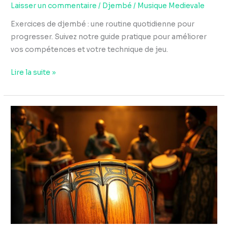
Laisser un commentaire
/
Djembé
/
Musique Medievale
Exercices de djembé : une routine quotidienne pour
progresser. Suivez notre guide pratique pour améliorer
vos compétences et votre technique de jeu.
Lire la suite »
Technique
djembé
:
bass,
tonique,
claqué,
réussir
les
sons
de