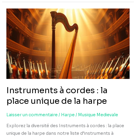
Instruments
à
cordes
:
la
place
unique
de
la
harpe
Instruments à cordes : la
place unique de la harpe
Laisser un commentaire
/
Harpe
/
Musique Medievale
Explorez la diversité des Instruments à cordes : la place
unique de la harpe dans notre liste d’instruments à